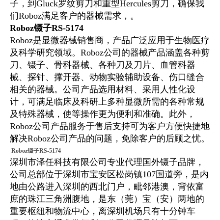
子，到Gluck罗纹剪刀和重型Hercules剪刀，确保我
们Roboz满足客户的器械需求，。
Roboz镊子RS-5174
Roboz是
显微器械销售商，产品广泛应用于生物医疗
及科学研究领域。
Roboz
公司的器械产品涵盖各种剪
刀、镊子、骨科器械、各种刀及刀片、血管科器
械、探针、撑开器、动物实验辅助设备、伤口缝合
相关的器械。公司产品选用材料、采用人性化设
计，可满足临床及科研上多种显微所需的各种常规
及特殊器械，使等操作更为便利和准确。此外，
Roboz
公司产品服务于售后支持可为客户方便快捷地
解决
Roboz
公司产品的问题，免除客户的后顾之忧。
Roboz镊子RS-5174
深圳市泽任科技有限公司专业代理国外镊子品牌，
公司总部位于深圳市宝安区松岗镇107国道旁，是内
地由公路进入深圳的西北门户，毗邻港澳，背依富
庶的珠江三角洲腹地，是东（莞）宝（安）两地的
重要枢纽和物流中心，离深圳机场只有十分钟车