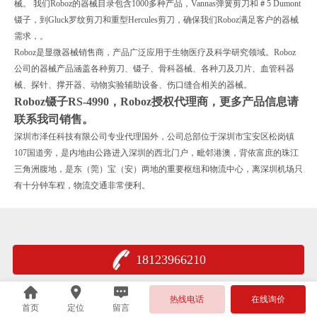
械。 我们Roboz的器械目录包含1000多种产品，Vannas弹簧剪刀和＃5 Dumont
镊子，到Gluck罗纹剪刀和重型Hercules剪刀，确保我们Roboz满足客户的器械
需求，。
Roboz是显微器械销售商，产品广泛应用于生物医疗及科学研究领域。Roboz
公司的器械产品涵盖各种剪刀、镊子、骨科器械、各种刀及刀片、血管科器
械、探针、撑开器、动物实验辅助设备、伤口缝合相关的器械。
Roboz镊子RS-4990
，Roboz授权代理商，更多产品信息请
联系我司销售。
深圳市泽任科技有限公司专业代理国外，公司总部位于深圳市宝安区松岗镇
107国道旁，是内地由公路进入深圳的西北门户，毗邻港澳，背依富庶的珠江
三角洲腹地，是东（莞）宝（安）两地的重要枢纽和物流中心，离深圳机场只
有十分钟车程，物流交通非常便利。
18123966210
热线电话
在线询价
首页
定位
留言