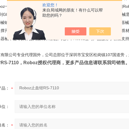
欢迎您！
oboz一直致力于为生物医学和生命科学研究行业提供优质的器械。 我们Robo
来自局域网的朋友！有什么可以帮
，到Gluck罗纹剪刀和重型Hercules剪刀，确保我们Roboz满足客户的器
助您的吗？
微器械销售商，产品广泛应用于生物医疗及科学研究领域。Roboz公司的
、撑开器、动物实验辅助设备、伤口缝合相关的器械。公司产品选用优质
器械，使等操作更为便利和准确。此外，Roboz公司产品服务于售后支持
有限公司专业代理国外，公司总部位于深圳市宝安区松岗镇107国道旁
RS-7110
，Roboz授权代理商，更多产品信息请联系我司销售
产品：
单位：
姓名：