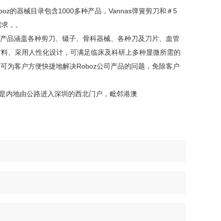
z的器械目录包含1000多种产品，Vannas弹簧剪刀和＃5
械需求，。
器械产品涵盖各种剪刀、镊子、骨科器械、各种刀及刀片、血管
材料、采用人性化设计，可满足临床及科研上多种显微所需的
可为客户方便快捷地解决Roboz公司产品的问题，免除客户
，是内地由公路进入深圳的西北门户，毗邻港澳
。