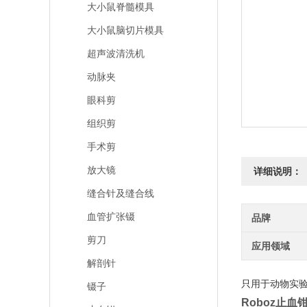
大小鼠脊髓模具
大小鼠脑切片模具
超声波清洗机
动脉夹
眼科剪
组织剪
手术剪
放大镜
详细说明：
缝合针及缝合线
血管扩张镊
品牌
剪刀
应用领域
解剖针
只用于动物实
镊子
Roboz止血钳