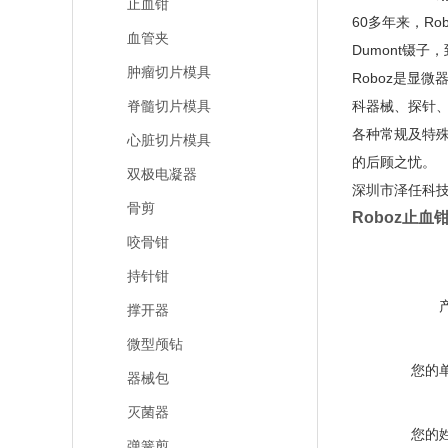
止血钳
60多年来，R
血管夹
Dumont镊子
肿瘤切片模具
Roboz是显
脊髓切片模具
科器械、探针
各种常规及特殊
心脏切片模具
的后顾之忧。
双极电凝器
深圳市泽任科技
骨剪
Roboz止血钳
咬骨钳
持针钳
撑开器
微型颅钻
您的
器械包
灭菌器
您的
弹簧剪