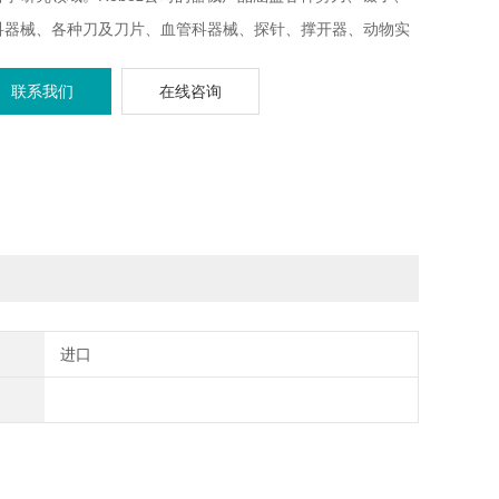
科器械、各种刀及刀片、血管科器械、探针、撑开器、动物实
助设备、伤口缝合相关的器械。Roboz止血钳RS-7110，更
联系我们
在线咨询
产品信息请联系我司销售。
进口
。