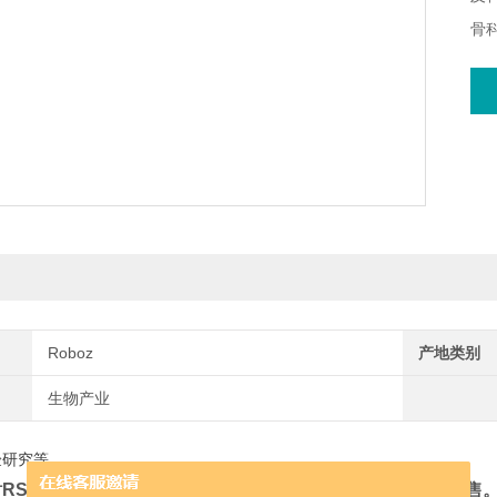
骨
验辅
多
Roboz
产地类别
生物产业
验研究等
RS-7110
，Roboz授权代理商，更多产品信息请联系我司销售