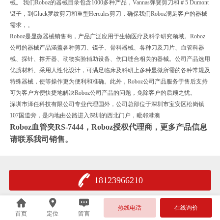
械。 我们Roboz的器械目录包含1000多种产品，Vannas弹簧剪刀和＃5 Dumont
镊子，到Gluck罗纹剪刀和重型Hercules剪刀，确保我们Roboz满足客户的器械
需求，。
Roboz是显微器械销售商，产品广泛应用于生物医疗及科学研究领域。Roboz
公司的器械产品涵盖各种剪刀、镊子、骨科器械、各种刀及刀片、血管科器
械、探针、撑开器、动物实验辅助设备、伤口缝合相关的器械。公司产品选用
优质材料、采用人性化设计，可满足临床及科研上多种显微所需的各种常规及
特殊器械，使等操作更为便利和准确。此外，Roboz公司产品服务于售后支持
可为客户方便快捷地解决Roboz公司产品的问题，免除客户的后顾之忧。
深圳市泽任科技有限公司专业代理国外，公司总部位于深圳市宝安区松岗镇
107国道旁，是内地由公路进入深圳的西北门户，毗邻港澳
Roboz血管夹RS-7444
，Roboz授权代理商，更多产品信息
请联系我司销售。
18123966210
热线电话
在线询价
首页
定位
留言