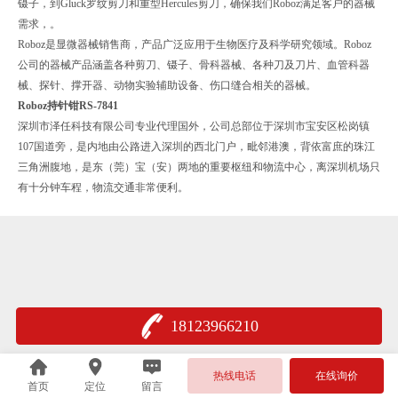
镊子，到Gluck罗纹剪刀和重型Hercules剪刀，确保我们Roboz满足客户的器械
需求，。
Roboz是显微器械销售商，产品广泛应用于生物医疗及科学研究领域。Roboz
公司的器械产品涵盖各种剪刀、镊子、骨科器械、各种刀及刀片、血管科器
械、探针、撑开器、动物实验辅助设备、伤口缝合相关的器械。
Roboz持针钳RS-7841
深圳市泽任科技有限公司专业代理国外，公司总部位于深圳市宝安区松岗镇
107国道旁，是内地由公路进入深圳的西北门户，毗邻港澳，背依富庶的珠江
三角洲腹地，是东（莞）宝（安）两地的重要枢纽和物流中心，离深圳机场只
有十分钟车程，物流交通非常便利。
18123966210
热线电话
在线询价
首页
定位
留言