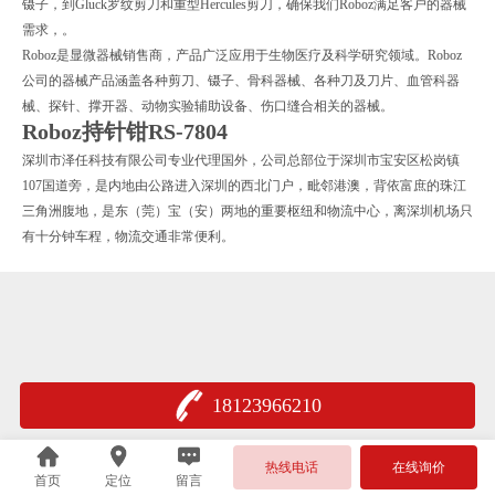
镊子，到Gluck罗纹剪刀和重型Hercules剪刀，确保我们Roboz满足客户的器械
需求，。
Roboz是显微器械销售商，产品广泛应用于生物医疗及科学研究领域。Roboz
公司的器械产品涵盖各种剪刀、镊子、骨科器械、各种刀及刀片、血管科器
械、探针、撑开器、动物实验辅助设备、伤口缝合相关的器械。
Roboz持针钳RS-7804
深圳市泽任科技有限公司专业代理国外，公司总部位于深圳市宝安区松岗镇
107国道旁，是内地由公路进入深圳的西北门户，毗邻港澳，背依富庶的珠江
三角洲腹地，是东（莞）宝（安）两地的重要枢纽和物流中心，离深圳机场只
有十分钟车程，物流交通非常便利。
18123966210
热线电话
在线询价
首页
定位
留言