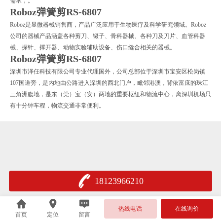
需求，。
Roboz弹簧剪RS-6807
Roboz是显微器械销售商，产品广泛应用于生物医疗及科学研究领域。Roboz
公司的器械产品涵盖各种剪刀、镊子、骨科器械、各种刀及刀片、血管科器
械、探针、撑开器、动物实验辅助设备、伤口缝合相关的器械。
Roboz弹簧剪RS-6807
深圳市泽任科技有限公司专业代理国外，公司总部位于深圳市宝安区松岗镇
107国道旁，是内地由公路进入深圳的西北门户，毗邻港澳，背依富庶的珠江
三角洲腹地，是东（莞）宝（安）两地的重要枢纽和物流中心，离深圳机场只
有十分钟车程，物流交通非常便利。
18123966210
热线电话
在线询价
首页
定位
留言