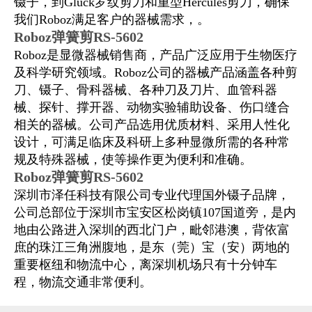
镊子，到Gluck罗纹剪刀和重型Hercules剪刀，确保
我们Roboz满足客户的器械需求，。
Roboz弹簧剪RS-5602
Roboz是
显微器械销售商，产品广泛应用于生物医疗
及科学研究领域。
Roboz
公司的器械产品涵盖各种剪
刀、镊子、骨科器械、各种刀及刀片、血管科器
械、探针、撑开器、动物实验辅助设备、伤口缝合
相关的器械。公司产品选用优质材料、采用人性化
设计，可满足临床及科研上多种显微所需的各种常
规及特殊器械，使等操作更为便利和准确。
Roboz弹簧剪RS-5602
深圳市泽任科技有限公司专业代理国外镊子品牌，
公司总部位于深圳市宝安区松岗镇107国道旁，是内
地由公路进入深圳的西北门户，毗邻港澳，背依富
庶的珠江三角洲腹地，是东（莞）宝（安）两地的
重要枢纽和物流中心，离深圳机场只有十分钟车
程，物流交通非常便利
。