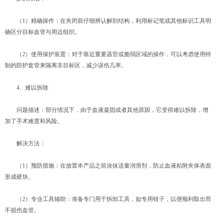
（1）精确操作：在夹闭前仔细辨认解剖结构，利用标记笔或其他标识工具明
确区分目标血管与周边组织。
（2）使用保护装置：对于靠近重要器官或脆弱区域的操作，可以考虑使用特
制的防护套管来隔离非目标区，减少误伤几率。
4、难以拆除
问题描述：部分情况下，由于血液凝固或者其他原因，它变得难以拆除，增
加了手术难度和风险。
解决方法：
（1）预防措施：在放置本产品之前涂抹适量润滑剂，防止血液粘附夹体表面
形成硬块。
（2）专业工具辅助：准备专门用于拆卸工具，如专用钳子，以便顺利取出而
不损伤血管。