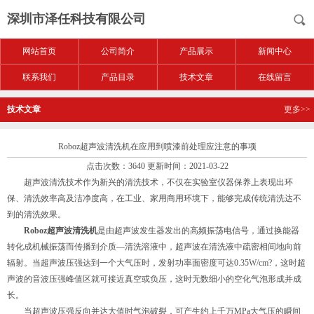
深圳市泽任科技有限公司
网站首页
公司简介
产品展示
新闻中心
联系我们
产品目录
技术文章
在线留言
技术文章
更多>>
Roboz超声波清洗机在应用到喷漆前处理应注意的事项
点击次数：3640 更新时间：2021-03-22
超声波清洗技术作为新兴的清洗技术，不仅在实验室仪器保养上表现出环
保、清洗效率高及洁净度高，在工业、家用商用环境下，能够完成传统清洗达不
到的清洗效果。
Roboz超声波清洗机
是由超声波发生器发出的高频振荡电信号，通过换能器
转化成机械振荡而传播到介质—清洗溶液中，超声波在清洗液中疏密相间地向前
辐射。当超声波压强达到一个大气压时，发射功率面密度可达0.35W/cm?，这时超
声波的音波压强峰值区就可接近真空或负压，这时无数细小的空化气泡形成并成
长。
当超声波压强反向并达大值时气泡破裂，可产生约上千万MPa大气压的瞬间