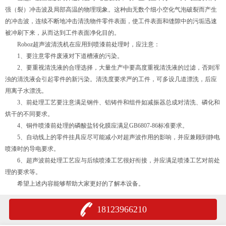
强（裂）冲击波及局部高温的物理现象。这种由无数个细小空化气泡破裂而产生
的冲击波，连续不断地冲击清洗物件零件表面，使工件表面和缝隙中的污垢迅速
被冲刷下来，从而达到工件表面净化目的。
Roboz超声波清洗机在应用到喷漆前处理时，应注意：
1、要注意零件废液对下道槽液的污染。
2、要重视清洗液的合理选择，大量生产中要高度重视清洗液的过滤，否则浑
浊的清洗液会引起零件的新污染。清洗度要求严的工件，可多设几道漂洗，后应
用离子水漂洗。
3、前处理工艺要注意满足钢件、铝铸件和组件如减振器总成对清洗、磷化和
烘干的不同要求。
4、铜件喷漆前处理的磷酸盐转化膜应满足GB6807-86标准要求。
5、自动线上的零件挂具应尽可能减小对超声波作用的影响，并应兼顾到静电
喷漆时的导电要求。
6、超声波前处理工艺应与后续喷漆工艺很好衔接，并应满足喷漆工艺对前处
理的要求等。
希望上述内容能够帮助大家更好的了解本设备。
18123966210